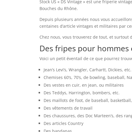
Stock US « DS Vintage » est une friperie vintage
Bouches du Rhône.
Depuis plusieurs années nous vous accueillon
centaines d’article vintages et militaires par c
Chez nous, vous trouverez de tout, et surtout d
Des fripes pour hommes e
Voici un petit éventail de ce que pourrez tro
Jean’s Levi’s, Wrangler, Carhartt, Dickies, etc.
Chemises 60’s, 70’s, de bowling, baseball, N
Des vestes en cuir, en jean, ou militaires
Des Teddys, Harrington, bombers, etc.
Des maillots de foot, de baseball, basketball,
Des vêtements de travail
Des chaussures, des Doc Marteen’s, des rang
Des articles Country
Des bandanas