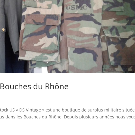
es Bouches du Rhône
ock US « DS Vintage » est une boutique de surplus militaire située
 Craus dans les Bouches du Rhône. Depuis plusieurs années nous vou