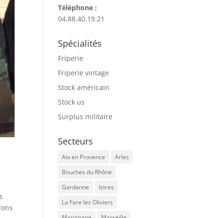
Téléphone :
04.88.40.19.21
Spécialités
Friperie
Friperie vintage
Stock américain
Stock us
Surplus militaire
Secteurs
Aix en Provence
Arles
Bouches du Rhône
Gardanne
Istres
s
La Fare les Oliviers
lons
Marignane
Marseille