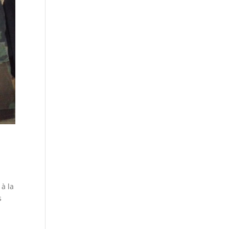
 à la
s