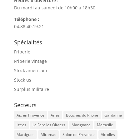
Heures d’ouverture :
Du mardi au samedi de 10h00 à 18h30
Téléphone :
04.88.40.19.21
Spécialités
Friperie
Friperie vintage
Stock américain
Stock us
Surplus militaire
Secteurs
Aix en Provence
Arles
Bouches du Rhône
Gardanne
Istres
La Fare les Oliviers
Marignane
Marseille
Martigues
Miramas
Salon de Provence
Vitrolles